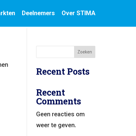
rkten
Deelnemers
Over STIMA
Zoeken
nen
Recent Posts
Recent
Comments
Geen reacties om
weer te geven.