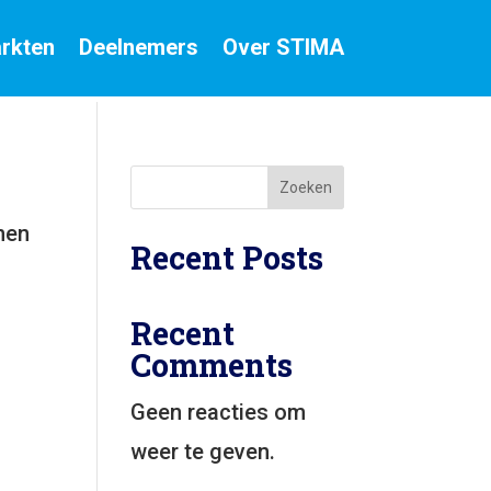
rkten
Deelnemers
Over STIMA
Zoeken
nen
Recent Posts
Recent
Comments
Geen reacties om
weer te geven.