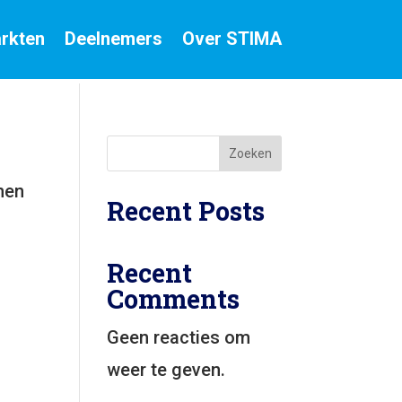
rkten
Deelnemers
Over STIMA
Zoeken
nen
Recent Posts
Recent
Comments
Geen reacties om
weer te geven.