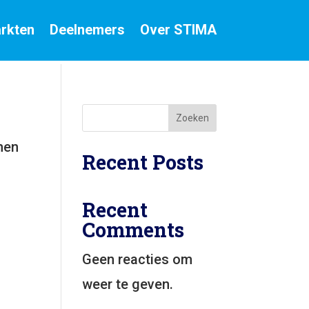
rkten
Deelnemers
Over STIMA
Zoeken
nen
Recent Posts
Recent
Comments
Geen reacties om
weer te geven.