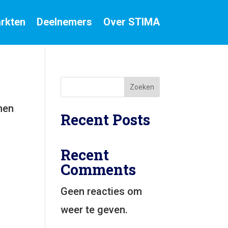
rkten
Deelnemers
Over STIMA
Zoeken
nen
Recent Posts
Recent
Comments
Geen reacties om
weer te geven.