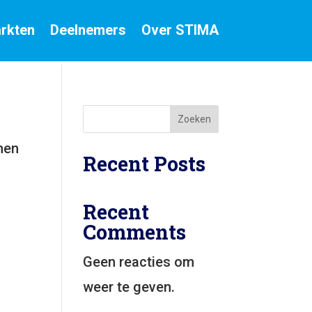
rkten
Deelnemers
Over STIMA
Zoeken
nen
Recent Posts
Recent
Comments
Geen reacties om
weer te geven.