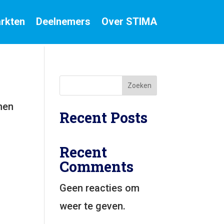
rkten
Deelnemers
Over STIMA
Zoeken
nen
Recent Posts
Recent
Comments
Geen reacties om
weer te geven.