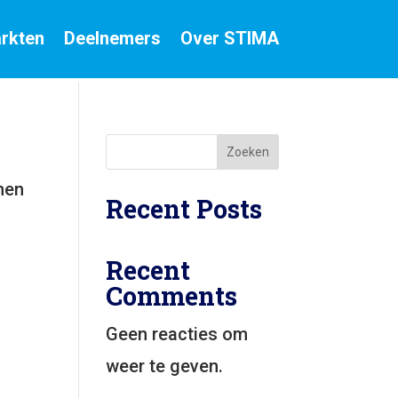
rkten
Deelnemers
Over STIMA
Zoeken
nen
Recent Posts
Recent
Comments
Geen reacties om
weer te geven.