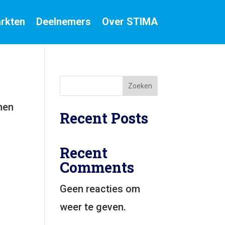
rkten
Deelnemers
Over STIMA
Zoeken
nen
Recent Posts
Recent
Comments
Geen reacties om
weer te geven.